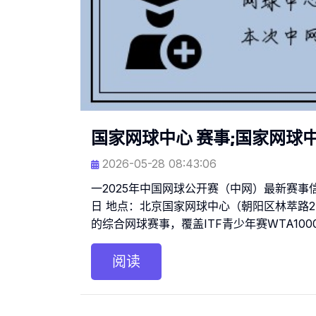
国家网球中心 赛事;国家网球
2026-05-28 08:43:06
一2025年中国网球公开赛（中网）最新赛事信息 
日 地点：北京国家网球中心（朝阳区林萃路
的综合网球赛事，覆盖ITF青少年赛WTA1000女子
阅读