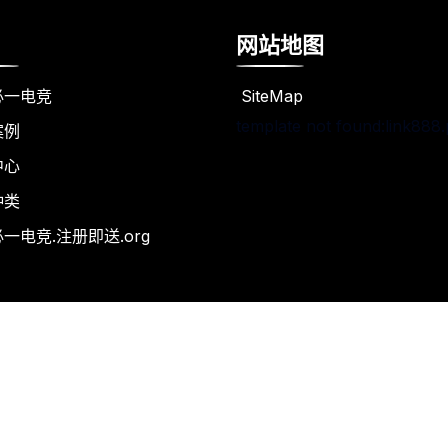
网站地图
必一电竞
SiteMap
template not found:link888
案例
中心
种类
一电竞.注册即送.org