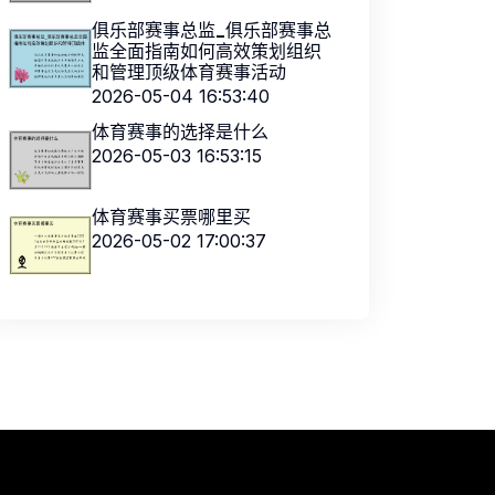
俱乐部赛事总监_俱乐部赛事总
监全面指南如何高效策划组织
和管理顶级体育赛事活动
2026-05-04 16:53:40
体育赛事的选择是什么
2026-05-03 16:53:15
体育赛事买票哪里买
2026-05-02 17:00:37